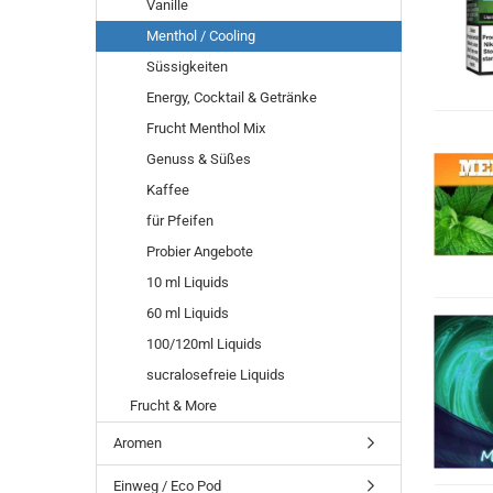
Vanille
Menthol / Cooling
Süssigkeiten
Energy, Cocktail & Getränke
Frucht Menthol Mix
Genuss & Süßes
Kaffee
für Pfeifen
Probier Angebote
10 ml Liquids
60 ml Liquids
100/120ml Liquids
sucralosefreie Liquids
Frucht & More
Aromen
Einweg / Eco Pod