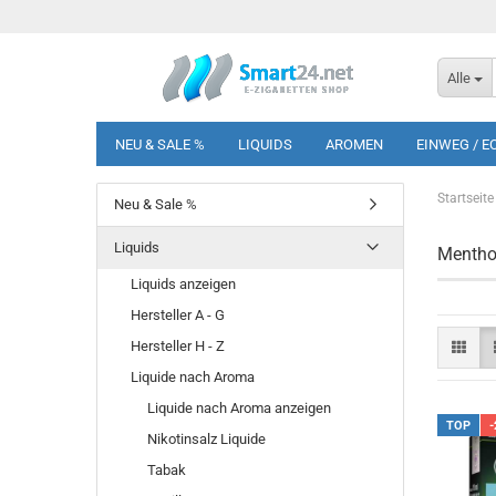
Alle
NEU & SALE %
LIQUIDS
AROMEN
EINWEG / E
Startseite
Neu & Sale %
Liquids
Menthol
Liquids anzeigen
Hersteller A - G
Hersteller H - Z
Liquide nach Aroma
Liquide nach Aroma anzeigen
TOP
-
Nikotinsalz Liquide
Tabak