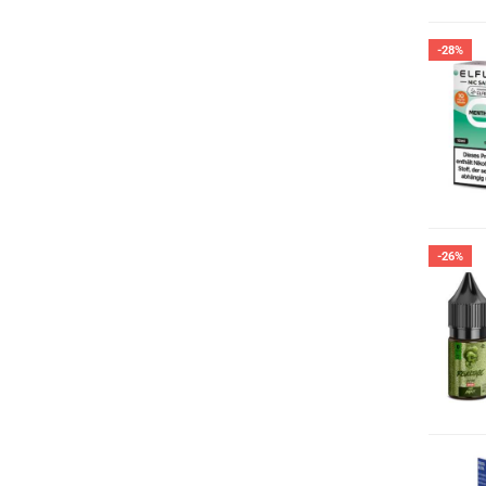
-28%
-26%