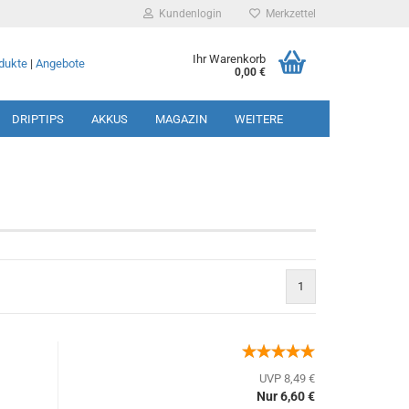
Kundenlogin
Merkzettel
Ihr Warenkorb
dukte
|
Angebote
0,00 €
DRIPTIPS
AKKUS
MAGAZIN
WEITERE
rstellen
1
rt vergessen?
UVP 8,49 €
Nur 6,60 €