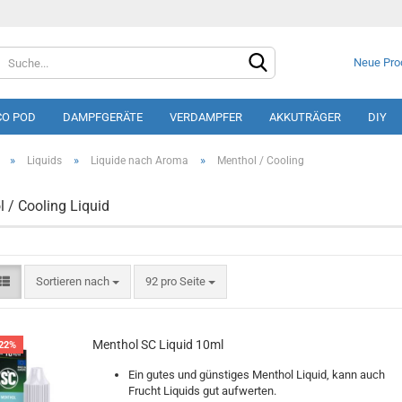
Neue Pro
CO POD
DAMPFGERÄTE
VERDAMPFER
AKKUTRÄGER
DIY
»
»
»
Liquids
Liquide nach Aroma
Menthol / Cooling
 / Cooling Liquid
Konto e
Sortieren nach
92 pro Seite
Passwo
Menthol SC Liquid 10ml
22%
Ein gutes und günstiges Menthol Liquid, kann auch
Frucht Liquids gut aufwerten.