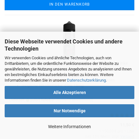
IN DEN WARENKORB
Diese Webseite verwendet Cookies und andere
Technologien
Wir verwenden Cookies und ähnliche Technologien, auch von
Pink Limonade Boss Juice Aroma Longfill 10ml / 120ml (pinke
Drittanbietern, um die ordentliche Funktionsweise der Website zu
gewährleisten, die Nutzung unseres Angebotes zu analysieren und Ihnen
Limonade mit fruchtig süße und sauren Beeren)
ein bestmögliches Einkaufserlebnis bieten zu können. Weitere
pinke Limonade mit fruchtig süße und sauren Beeren
Informationen finden Sie in unserer
Datenschutzerklärung
.
mögliche Nikotinstärke: 0 bis 18mg
Alle Akzeptieren
Lieferzeit:
sofort lieferbar
(Ausland abweichend)
Nur Notwendige
11,50 €
Weitere Informationen
1.150,00 € pro 1 Liter
inkl. 19% MwSt. zzgl.
Versand