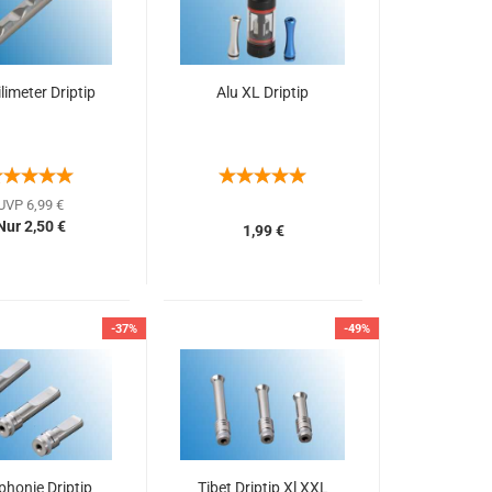
limeter Driptip
Alu XL Driptip
UVP 6,99 €
Nur 2,50 €
1,99 €
-37%
-49%
honie Driptip
Tibet Driptip Xl XXL