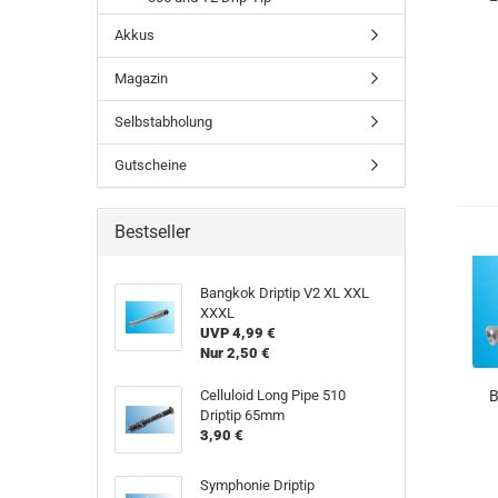
Akkus
Magazin
Selbstabholung
Gutscheine
Bestseller
Bangkok Driptip V2 XL XXL
XXXL
UVP 4,99 €
Nur 2,50 €
Celluloid Long Pipe 510
B
Driptip 65mm
3,90 €
Symphonie Driptip