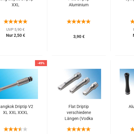
XXL
Aluminium
UVP 5,90 €
Nur 2,50 €
3,90 €
-49%
angkok Driptip V2
Flat Driptip
Al
XL XXL XXXL
verschiedene
Längen (Vodka
Style Driptip)