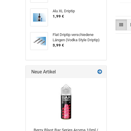
Alu XL Driptip
1,99 €
Flat Driptip verschiedene
Längen (Vodka Style Driptip)
3,99 €
Neue Artikel
Berry Blast Bar Series Aroma 10ml /