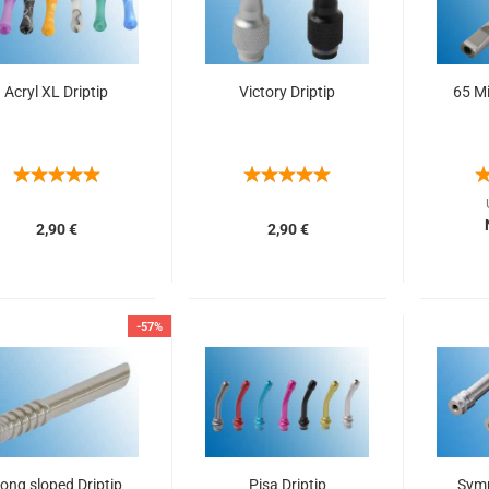
Acryl XL Driptip
Victory Driptip
65 Mi
2,90 €
2,90 €
-57%
ong sloped Driptip
Pisa Driptip
Symp