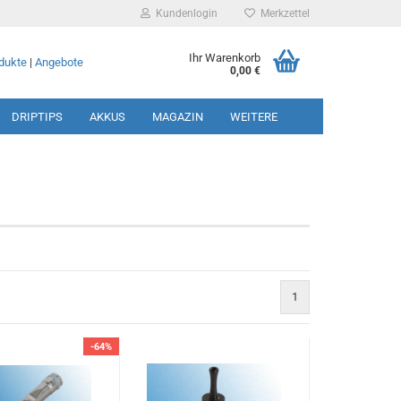
Kundenlogin
Merkzettel
Ihr Warenkorb
dukte
|
Angebote
0,00 €
DRIPTIPS
AKKUS
MAGAZIN
WEITERE
rstellen
rt vergessen?
1
-64%