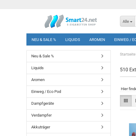
Alle
NEU & SALE %
LIQUIDS
AROMEN
EINWEG / E
Startseite
Neu & Sale %
Liquids
510 Ext
Aromen
Hier find
Einweg / Eco Pod
Dampfgeräte
Verdampfer
Akkuträger