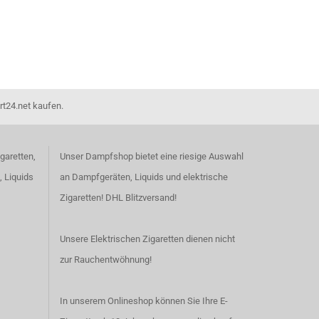
rt24.net kaufen.
garetten,
Unser Dampfshop bietet eine riesige Auswahl
, Liquids
an Dampfgeräten, Liquids und elektrische
Zigaretten! DHL Blitzversand!
Unsere Elektrischen Zigaretten dienen nicht
zur Rauchentwöhnung!
In unserem Onlineshop können Sie Ihre E-