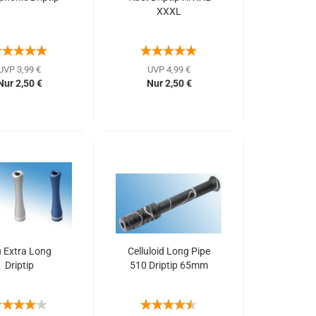
XXXL
UVP 3,99 €
UVP 4,99 €
Nur 2,50 €
Nur 2,50 €
u Extra Long
Celluloid Long Pipe
Driptip
510 Driptip 65mm