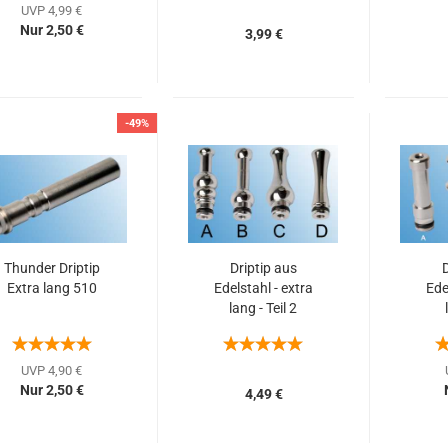
UVP 4,99 €
Nur 2,50 €
3,99 €
-49%
Thunder Driptip
Driptip aus
D
Extra lang 510
Edelstahl - extra
Ede
lang - Teil 2
UVP 4,90 €
Nur 2,50 €
4,49 €