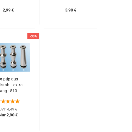
2,99 €
3,90 €
-35%
riptip aus
lstahl - extra
lang - 510
UVP 4,49 €
Nur 2,90 €