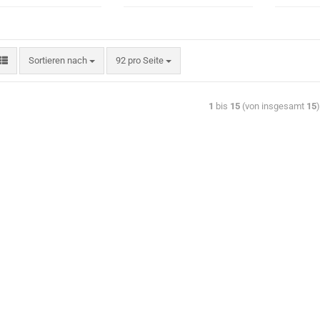
Sortieren nach
92 pro Seite
1
bis
15
(von insgesamt
15