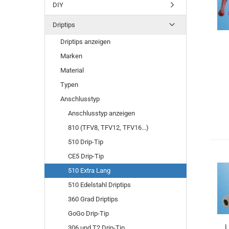
DIY
Driptips
Driptips anzeigen
Marken
Material
Typen
Anschlusstyp
Anschlusstyp anzeigen
810 (TFV8, TFV12, TFV16...)
510 Drip-Tip
CE5 Drip-Tip
510 Extra Lang
510 Edelstahl Driptips
360 Grad Driptips
GoGo Drip-Tip
L
306 und T2 Drip-Tip