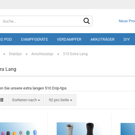
Neue Pro
CO POD
DAMPFGERÄTE
VERDAMPFER
AKKUTRÄGER
DIY
»
»
»
Driptips
Anschlusstyp
510 Extra Lang
ra Lang
Konto e
en Sie unsere extra langen 510 Drip-tips.
Passwo
Sortieren nach
92 pro Seite