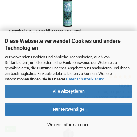
Menthol OWL Longfill Aroma 10/60ml
Diese Webseite verwendet Cookies und andere
erfrischender Menthol Geschmack
Technologien
Wir verwenden Cookies und ähnliche Technologien, auch von
Lieferzeit:
sofort lieferbar
(Ausland abweichend)
Drittanbietern, um die ordentliche Funktionsweise der Website zu
gewährleisten, die Nutzung unseres Angebotes zu analysieren und Ihnen
ein bestmögliches Einkaufserlebnis bieten zu können. Weitere
Informationen finden Sie in unserer
Datenschutzerklärung
.
10,80 €
Alle Akzeptieren
1.080,00 € pro 1 Liter
inkl. 19% MwSt. zzgl.
Versand
Nur Notwendige
IN DEN WARENKORB
Weitere Informationen
NEU