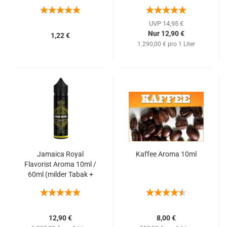
Karamell, Cookies und
Vanille)
UVP 14,95 €
Nur 12,90 €
1,22 €
1.290,00 € pro 1 Liter
Jamaica Royal
Kaffee Aroma 10ml
Flavorist Aroma 10ml /
60ml (milder Tabak +
Walnuss, Honig, Vanille,
Rum)
12,90 €
8,00 €