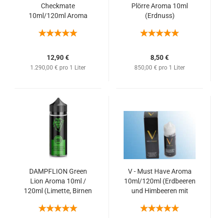
Checkmate
Plörre Aroma 10ml
10ml/120ml Aroma
(Erdnuss)
(schwarzer Zitronen
Eistee)
12,90 €
8,50 €
1.290,00 € pro 1 Liter
850,00 € pro 1 Liter
DAMPFLION Green
V - Must Have Aroma
Lion Aroma 10ml /
10ml/120ml (Erdbeeren
120ml (Limette, Birnen
und Himbeeren mit
& Menthol)
Cooling Kick)