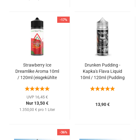
-17%
Strawberry Ice
Drunken Pudding -
Dreamlike Aroma 10ml
Kapka's Flava Liquid
/ 120ml (eisgekühlte
10ml / 120ml (Pudding
Erdbeeren)
+ Rum)
UVP 16,45 €
Nur 13,50 €
13,90 €
1.350,00 € pro 1 Liter
-36%