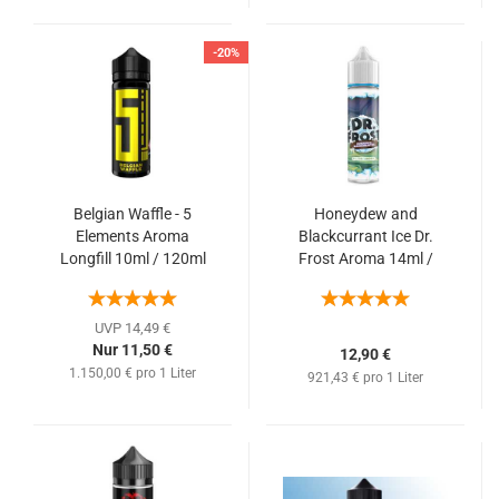
-20%
Belgian Waffle - 5
Honeydew and
Elements Aroma
Blackcurrant Ice Dr.
Longfill 10ml / 120ml
Frost Aroma 14ml /
(belgische Waffel mit
60ml (Honigmelone,
einer Portion Vanille)
Johannisbeere mit
Cooling Kick )
UVP 14,49 €
Nur 11,50 €
12,90 €
1.150,00 € pro 1 Liter
921,43 € pro 1 Liter