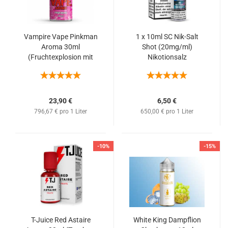
Vampire Vape Pinkman
1 x 10ml SC Nik-Salt
Aroma 30ml
Shot (20mg/ml)
(Fruchtexplosion mit
Nikotionsalz
starker Beerenote)
23,90 €
6,50 €
796,67 € pro 1 Liter
650,00 € pro 1 Liter
-10%
-15%
T-Juice Red Astaire
White King Dampflion