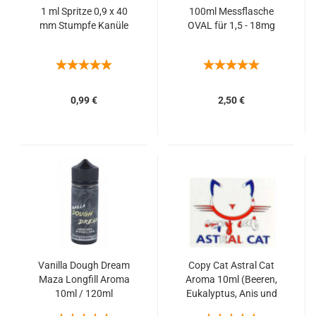
1 ml Spritze 0,9 x 40
100ml Messflasche
mm Stumpfe Kanüle
OVAL für 1,5 - 18mg
0,99 €
2,50 €
Vanilla Dough Dream
Copy Cat Astral Cat
Maza Longfill Aroma
Aroma 10ml (Beeren,
10ml / 120ml
Eukalyptus, Anis und
(Pfannkuchenteig mit
Menthol)