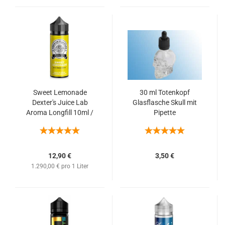
Sweet Lemonade
30 ml Totenkopf
Dexter's Juice Lab
Glasflasche Skull mit
Aroma Longfill 10ml /
Pipette
100ml (Zitronen
Limonade)
12,90 €
3,50 €
1.290,00 € pro 1 Liter