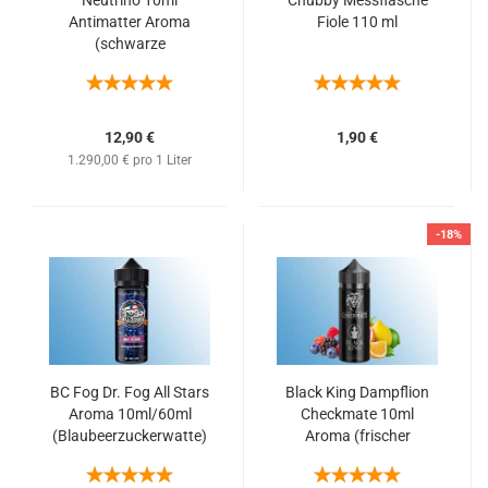
Neutrino 10ml
Chubby Messflasche
Antimatter Aroma
Fiole 110 ml
(schwarze
Johannisbeeren mit
feiner Honig Note)
12,90 €
1,90 €
1.290,00 € pro 1 Liter
-18%
BC Fog Dr. Fog All Stars
Black King Dampflion
Aroma 10ml/60ml
Checkmate 10ml
(Blaubeerzuckerwatte)
Aroma (frischer
Beerenmix mit
Zitrusnote)