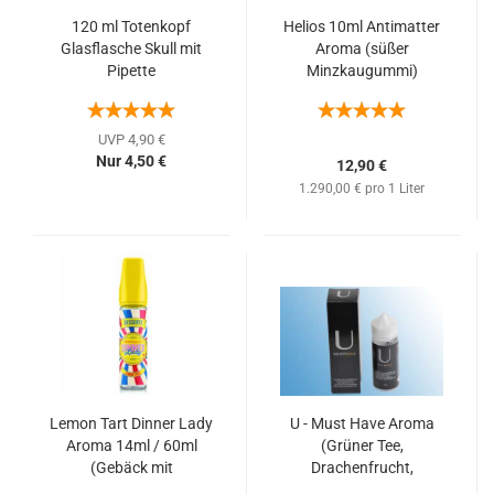
120 ml Totenkopf
Helios 10ml Antimatter
Glasflasche Skull mit
Aroma (süßer
Pipette
Minzkaugummi)
UVP 4,90 €
Nur 4,50 €
12,90 €
1.290,00 € pro 1 Liter
Lemon Tart Dinner Lady
U - Must Have Aroma
Aroma 14ml / 60ml
(Grüner Tee,
(Gebäck mit
Drachenfrucht,
Zitronencreme und
Granatapfel &