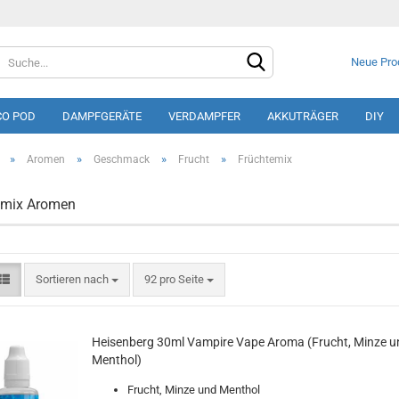
Neue Pro
CO POD
DAMPFGERÄTE
VERDAMPFER
AKKUTRÄGER
DIY
»
»
»
»
Aromen
Geschmack
Frucht
Früchtemix
emix Aromen
Konto e
Sortieren nach
92 pro Seite
Passwo
Heisenberg 30ml Vampire Vape Aroma (Frucht, Minze u
Menthol)
Frucht, Minze und Menthol