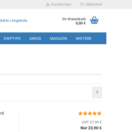
Kundenlogin
Merkzettel
Ihr Warenkorb
dukte
|
Angebote
0,00 €
DRIPTIPS
AKKUS
MAGAZIN
WEITERE
rstellen
1
rt vergessen?
nd
UVP 27,99 €
Nur 23,90 €