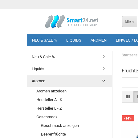
Alle
NEU & SALE %
LIQUIDS
AROMEN
EINWEG / E
Startseite
Neu & Sale %
Liquids
Frücht
Aromen
Aromen anzeigen
Hersteller A - K
Hersteller L - Z
Geschmack
-14%
Geschmack anzeigen
Beerenfrüchte