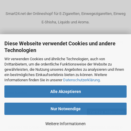
Smart24.net der Onlineshopf für E-Zigaretten, Einwegezigaretten, Einweg
E-Shisha, Liquids und Aroma.
Unser Dampfshop bietet eine riesige Auswahl an Dampfgeräten, Liquids
Diese Webseite verwendet Cookies und andere
Technologien
und elektrische Zigaretten! DHL Blitzversand!
Wir verwenden Cookies und ähnliche Technologien, auch von
Drittanbietern, um die ordentliche Funktionsweise der Website zu
Unsere Elektrischen Zigaretten dienen nicht zur Rauchentwöhnung!
gewährleisten, die Nutzung unseres Angebotes zu analysieren und Ihnen
ein bestmögliches Einkaufserlebnis bieten zu können. Weitere
Informationen finden Sie in unserer
Datenschutzerklärung
.
In unserem Onlineshop können Sie Ihre E-Zigarette ab 18 Jahren bequem
Alle Akzeptieren
online kaufen.
Nur Notwendige
Vertrag widerrufen
Weitere Informationen
smart24.net Online-Shop für Liquid und Aroma E-Zigaretten, Einweg E-