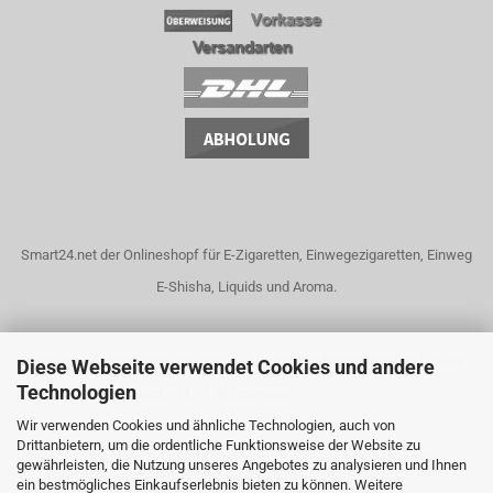
Smart24.net der Onlineshopf für E-Zigaretten, Einwegezigaretten, Einweg
E-Shisha, Liquids und Aroma.
Unser Dampfshop bietet eine riesige Auswahl an Dampfgeräten, Liquids
Diese Webseite verwendet Cookies und andere
Technologien
und elektrische Zigaretten! DHL Blitzversand!
Wir verwenden Cookies und ähnliche Technologien, auch von
Drittanbietern, um die ordentliche Funktionsweise der Website zu
Unsere Elektrischen Zigaretten dienen nicht zur Rauchentwöhnung!
gewährleisten, die Nutzung unseres Angebotes zu analysieren und Ihnen
ein bestmögliches Einkaufserlebnis bieten zu können. Weitere