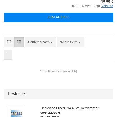
19,90 €
inkl. 19% MwSt. zzgl.
Versand
ZUM ARTIKEL
Sortieren nach
92 pro Seite
1
1
bis
9
(von insgesamt
9
)
Bestseller
Geekvape Creed RTA 6,5ml Verdampfer
UVP 33,90 €