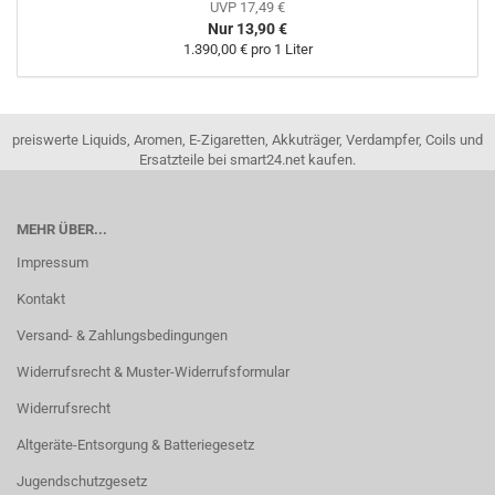
UVP 17,49 €
Nur 13,90 €
1.390,00 € pro 1 Liter
preiswerte Liquids, Aromen, E-Zigaretten, Akkuträger, Verdampfer, Coils und
Ersatzteile bei smart24.net kaufen.
MEHR ÜBER...
Impressum
Kontakt
Versand- & Zahlungsbedingungen
Widerrufsrecht & Muster-Widerrufsformular
Widerrufsrecht
Altgeräte-Entsorgung & Batteriegesetz
Jugendschutzgesetz