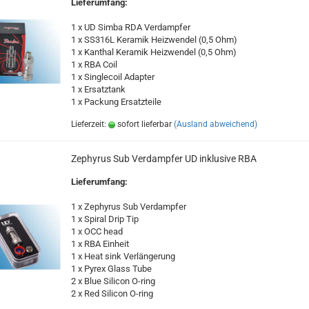
Lieferumfang:
1 x UD Simba RDA Verdampfer
1 x SS316L Keramik Heizwendel (0,5 Ohm)
1 x Kanthal Keramik Heizwendel (0,5 Ohm)
1 x RBA Coil
1 x Singlecoil Adapter
1 x Ersatztank
1 x Packung Ersatzteile
Lieferzeit:
sofort lieferbar
(Ausland abweichend)
Zephyrus Sub Verdampfer UD inklusive RBA
Lieferumfang:
1 x Zephyrus Sub Verdampfer
1 x Spiral Drip Tip
1 x OCC head
1 x RBA Einheit
1 x Heat sink Verlängerung
1 x Pyrex Glass Tube
2 x Blue Silicon O-ring
2 x Red Silicon O-ring