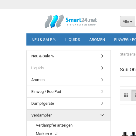
Alle
NEU & SALE %
LIQUIDS
AROMEN
EINWEG / E
Startseite
Neu & Sale %
Liquids
Sub Oh
Aromen
Einweg / Eco Pod
Dampfgeräte
Verdampfer
Verdampfer anzeigen
Marken A - J