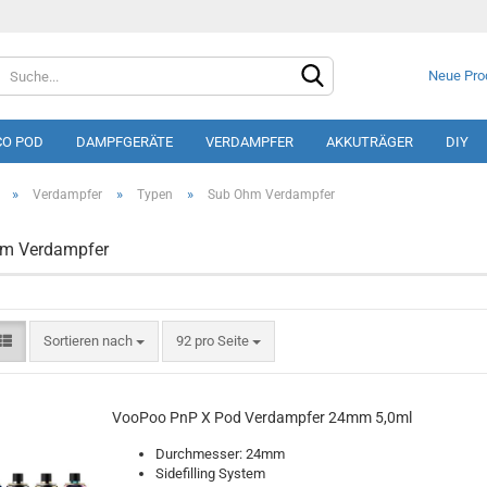
Neue Pro
CO POD
DAMPFGERÄTE
VERDAMPFER
AKKUTRÄGER
DIY
»
»
»
Verdampfer
Typen
Sub Ohm Verdampfer
m Verdampfer
Konto e
Sortieren nach
92 pro Seite
Passwo
VooPoo PnP X Pod Verdampfer 24mm 5,0ml
Durchmesser: 24mm
Sidefilling System