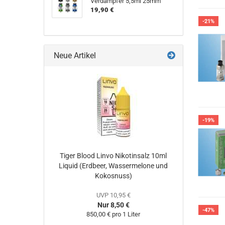
Verdampfer 5,5ml 25mm
19,90 €
-21%
Neue Artikel
-19%
Tiger Blood Linvo Nikotinsalz 10ml
Liquid (Erdbeer, Wassermelone und
Kokosnuss)
UVP 10,95 €
Nur 8,50 €
-47%
850,00 € pro 1 Liter