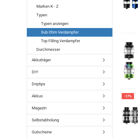
Marken K - Z
Typen
Typen anzeigen
Sub Ohm Verdampfer
Top Filling Verdampfer
Durchmesser
Akkuträger
DIY
Driptips
Akkus
-17%
Magazin
Selbstabholung
Gutscheine