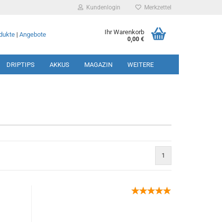
Kundenlogin
Merkzettel
Ihr Warenkorb
dukte
|
Angebote
0,00 €
DRIPTIPS
AKKUS
MAGAZIN
WEITERE
rstellen
1
rt vergessen?