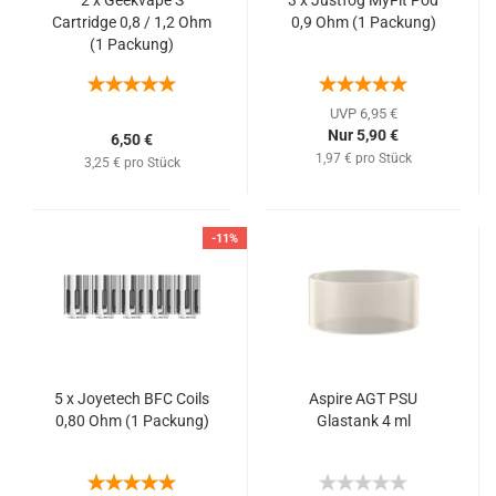
2 x Geekvape S
3 x Justfog MyFit Pod
Cartridge 0,8 / 1,2 Ohm
0,9 Ohm (1 Packung)
(1 Packung)
UVP 6,95 €
Nur 5,90 €
6,50 €
1,97 € pro Stück
3,25 € pro Stück
-11%
5 x Joyetech BFC Coils
Aspire AGT PSU
0,80 Ohm (1 Packung)
Glastank 4 ml