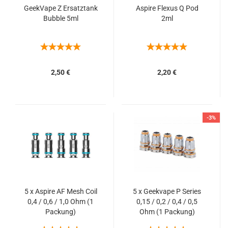
GeekVape Z Ersatztank
Aspire Flexus Q Pod
Bubble 5ml
2ml
2,50 €
2,20 €
-3%
5 x Aspire AF Mesh Coil
5 x Geekvape P Series
0,4 / 0,6 / 1,0 Ohm (1
0,15 / 0,2 / 0,4 / 0,5
Packung)
Ohm (1 Packung)