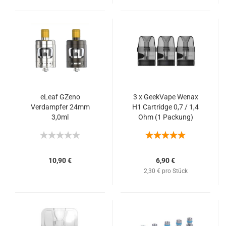
eLeaf GZeno
3 x GeekVape Wenax
Verdampfer 24mm
H1 Cartridge 0,7 / 1,4
3,0ml
Ohm (1 Packung)
10,90 €
6,90 €
2,30 € pro Stück