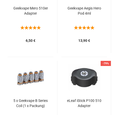
Geekvape Mero 510er
Geekvape Aegis Hero
Adapter
Pod 4ml
6,50 €
13,90 €
-79%
5 x Geekvape B Series
eLeaf iStick P100 510
Coil (1 x Packung)
Adapter