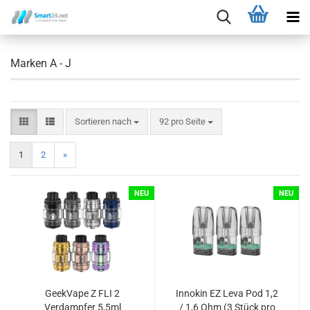
Marken A - J
Sortieren nach
92 pro Seite
1
2
»
NEU
NEU
GeekVape Z FLI 2
Innokin EZ Leva Pod 1,2
Verdampfer 5,5ml
/ 1,6 Ohm (3 Stück pro