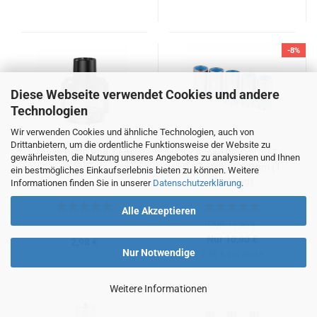
-8%
Diese Webseite verwendet Cookies und andere
Technologien
Wir verwenden Cookies und ähnliche Technologien, auch von
Drittanbietern, um die ordentliche Funktionsweise der Website zu
Aspire BP80 Pod 4,6ml
5 x Aspire BP Coil 0,15 /
gewährleisten, die Nutzung unseres Angebotes zu analysieren und Ihnen
0,17 / 0,3 / 0,6 Ohm (1
ein bestmögliches Einkaufserlebnis bieten zu können. Weitere
Packung)
Informationen finden Sie in unserer
Datenschutzerklärung
.
Alle Akzeptieren
UVP 11,90 €
Nur 10,90 €
2,98 €
Nur Notwendige
2,18 € pro Stück
Weitere Informationen