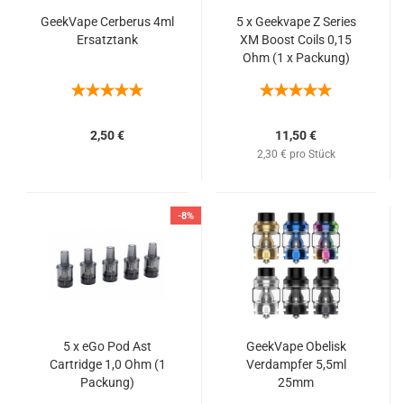
GeekVape Cerberus 4ml
5 x Geekvape Z Series
Ersatztank
XM Boost Coils 0,15
Ohm (1 x Packung)
2,50 €
11,50 €
2,30 € pro Stück
-8%
5 x eGo Pod Ast
GeekVape Obelisk
Cartridge 1,0 Ohm (1
Verdampfer 5,5ml
Packung)
25mm