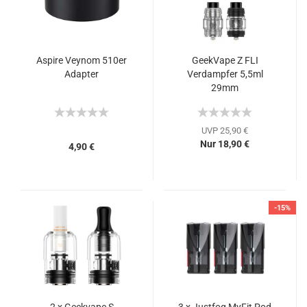
Aspire Veynom 510er
GeekVape Z FLI
Adapter
Verdampfer 5,5ml
29mm
UVP 25,90 €
Nur 18,90 €
4,90 €
-15%