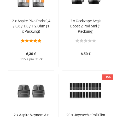
2 x Aspire Pixo Pods 0,4
2 x Geekvape Aegis
/ 0,6 / 1,0 / 1,2 Ohm (1
Boost 2 Pod 5ml (1
x Packung)
Packung)
6,30 €
6,50 €
3,15 € pro Stück
-15%
2 x Aspire Veynom Air
20 x Joyetech eRoll Slim