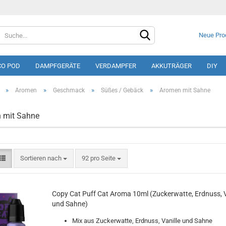
Neue Pro
CO POD
DAMPFGERÄTE
VERDAMPFER
AKKUTRÄGER
DIY
»
»
»
»
Aromen
Geschmack
Süßes / Gebäck
Aromen mit Sahne
 mit Sahne
Konto e
Sortieren nach
92 pro Seite
Passwo
Copy Cat Puff Cat Aroma 10ml (Zuckerwatte, Erdnuss, V
und Sahne)
Mix aus Zuckerwatte, Erdnuss, Vanille und Sahne