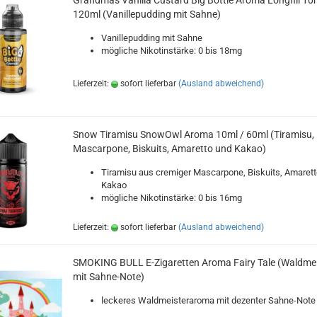
Grandmas Vanilla Custard Big Bottle Aroma Longfill 10m
120ml (Vanillepudding mit Sahne)
Vanillepudding mit Sahne
mögliche Nikotinstärke: 0 bis 18mg
Lieferzeit:
sofort lieferbar
(Ausland abweichend)
Snow Tiramisu SnowOwl Aroma 10ml / 60ml (Tiramisu,
Mascarpone, Biskuits, Amaretto und Kakao)
Tiramisu aus cremiger Mascarpone, Biskuits, Amarett
Kakao
mögliche Nikotinstärke: 0 bis 16mg
Lieferzeit:
sofort lieferbar
(Ausland abweichend)
SMOKING BULL E-Zigaretten Aroma Fairy Tale (Waldmei
mit Sahne-Note)
leckeres Waldmeisteraroma mit dezenter Sahne-Note