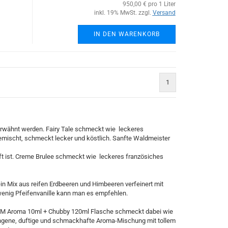
950,00 € pro 1 Liter
inkl. 19% MwSt. zzgl.
Versand
IN DEN WARENKORB
1
)
rwähnt werden. Fairy Tale schmeckt wie leckeres
emischt, schmeckt lecker und köstlich. Sanfte Waldmeister
t ist. Creme Brulee schmeckt wie leckeres französiches
n Mix aus reifen Erdbeeren und Himbeeren verfeinert mit
 wenig Pfeifenvanille kann man es empfehlen.
OM Aroma 10ml + Chubby 120ml Flasche schmeckt dabei wie
lungene, duftige und schmackhafte Aroma-Mischung mit tollem