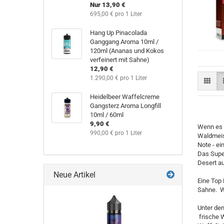
Nur 13,90 €
695,00 € pro 1 Liter
Hang Up Pinacolada
Ganggang Aroma 10ml /
120ml (Ananas und Kokos
verfeinert mit Sahne)
12,90 €
1.290,00 € pro 1 Liter
Heidelbeer Waffelcreme
Gangsterz Aroma Longfill
10ml / 60ml
9,90 €
Wenn es 
990,00 € pro 1 Liter
Waldmeist
Note - ei
Das Supe
Desert au
Neue Artikel
Eine Top 
Sahne. Wi
Unter de
frische W