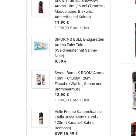
Snow Tiramisu SnowOwl
Aroma 10ml / 60ml (Tiramisu,
Mascarpone, Biskuits,
Amaretto und Kakao)
11,90 €
1.190,00 € pro 1 Liter
SMOKING BULL E-Zigaretten
Aroma Fairy Tale
(Waldmeister mit Sahne-
Note)
8,50 €
Sweet Bomb K-BOOM Aroma
10ml + Chubby 120ml
Flasche (Waffel, Sahne und
Brombeermus)
12,90 €
1.290,00 € pro 1 Liter
Volle Fresse Karamelsahne
Lädla Juice Aroma 10ml /
120ml (Karamell Sahne
Bonbons)
UVP 16,49 €