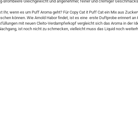
ig-Brombeere Gleichgewicht und angenehmer, feiner und cremiger Geschmack
 Ihr, wenn es um Puff Aroma geht? Für Copy Cat it Puff Cat ein Mix aus Zucker
chen können. Wie Arnold Habor findet, ist es eine erste Duftprobe erinnert a
füllungen mit neuen Cleito-Verdampferkopf vergleicht sich das Aroma in der I
achgang, ist noch nicht zu schmecken, vielleicht muss das Liquid noch weiterh