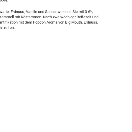
snote.
watte, Erdnuss, Vanille und Sahne, welches Sie mit 3-6%
n Karamell mit Röstaromen. Nach zweiwöchiger Reifezeit und
dentifikation mit dem Popcon Aroma von Big Mouth. Erdnuss,
in reifen.