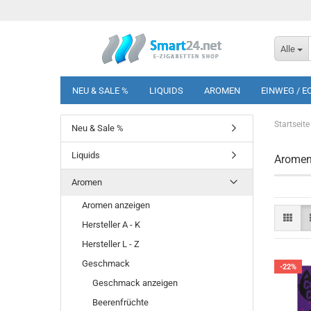
Alle
NEU & SALE %
LIQUIDS
AROMEN
EINWEG / E
Startseite
Neu & Sale %
Liquids
Aromen
Aromen
Aromen anzeigen
Hersteller A - K
Hersteller L - Z
Geschmack
-22%
Geschmack anzeigen
Beerenfrüchte