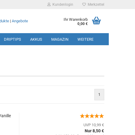
Kundenlogin
Merkzettel
Ihr Warenkorb
dukte
|
Angebote
0,00 €
DRIPTIPS
AKKUS
MAGAZIN
WEITERE
rstellen
1
rt vergessen?
anille
UVP 10,99 €
Nur 8,50 €