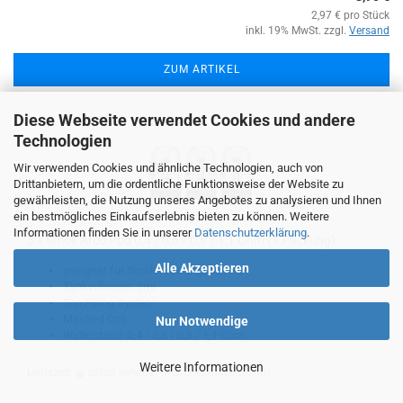
2,97 € pro Stück
inkl. 19% MwSt. zzgl.
Versand
ZUM ARTIKEL
Diese Webseite verwendet Cookies und andere
Technologien
Wir verwenden Cookies und ähnliche Technologien, auch von
Drittanbietern, um die ordentliche Funktionsweise der Website zu
gewährleisten, die Nutzung unseres Angebotes zu analysieren und Ihnen
ein bestmögliches Einkaufserlebnis bieten zu können. Weitere
Informationen finden Sie in unserer
Datenschutzerklärung
.
3 x Smok Arco Pod 0,4 / 0,6 / 0,8 / 1,1 Ohm (1 Packung)
Alle Akzeptieren
geeignet für Smok Arco Digi, Arco E1
Tankvolumen: 3ml
Top Filling System
Meshed Coil
Nur Notwendige
Widerstand: 0,4 / 0,6 / 0,8 / 1,1 Ohm
Weitere Informationen
Lieferzeit:
sofort lieferbar
(Ausland abweichend)