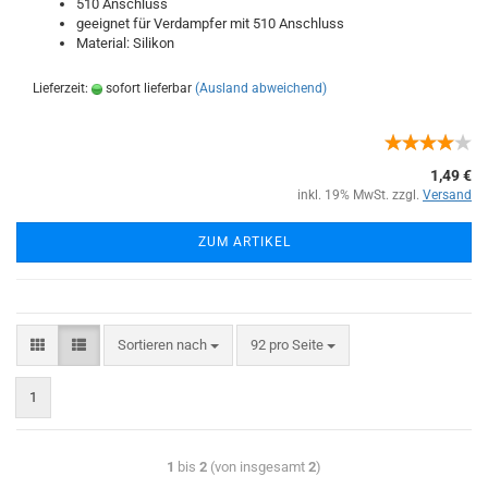
510 Anschluss
geeignet für Verdampfer mit 510 Anschluss
Material: Silikon
Lieferzeit:
sofort lieferbar
(Ausland abweichend)
1,49 €
inkl. 19% MwSt. zzgl.
Versand
ZUM ARTIKEL
Sortieren nach
92 pro Seite
1
1
bis
2
(von insgesamt
2
)