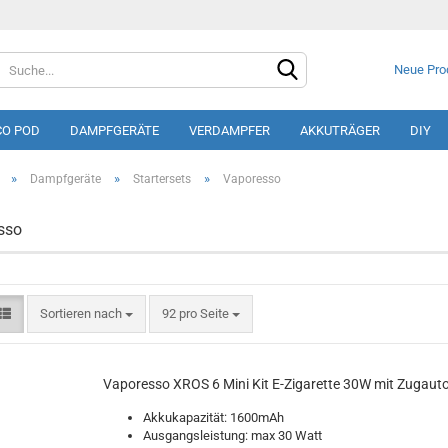
Neue Pro
CO POD
DAMPFGERÄTE
VERDAMPFER
AKKUTRÄGER
DIY
»
»
»
Dampfgeräte
Startersets
Vaporesso
sso
Konto e
Sortieren nach
92 pro Seite
Passwo
Vaporesso XROS 6 Mini Kit E-Zigarette 30W mit Zugaut
Akkukapazität: 1600mAh
Ausgangsleistung: max 30 Watt