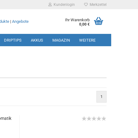
Kundenlogin
Merkzettel
Ihr Warenkorb
dukte
|
Angebote
0,00 €
DRIPTIPS
AKKUS
MAGAZIN
WEITERE
rstellen
1
rt vergessen?
omatik