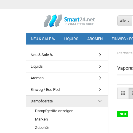
Alle
NEU & SALE %
LIQUIDS
AROMEN
EINWEG / E
Startseite
Neu & Sale %
Liquids
Vapore
Aromen
Einweg / Eco Pod
Dampfgeräte
Dampfgeräte anzeigen
NEU
Marken
Zubehör