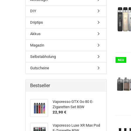
DIY
Driptips
Akkus
Magazin
Selbstabholung
NEU
Gutscheine
Bestseller
Vaporesso GTX Go 80 E-
Zigaretten Set 80W
22,90 €
Vaporesso Luxe XR Max Pod
E-Zigarette 80W