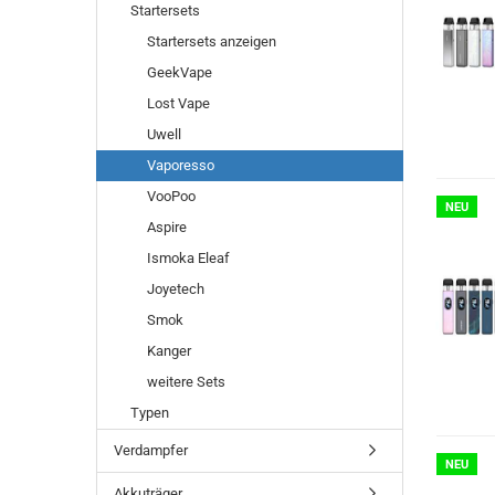
Startersets
Startersets anzeigen
GeekVape
Lost Vape
Uwell
Vaporesso
VooPoo
NEU
Aspire
Ismoka Eleaf
Joyetech
Smok
Kanger
weitere Sets
Typen
Verdampfer
NEU
Akkuträger