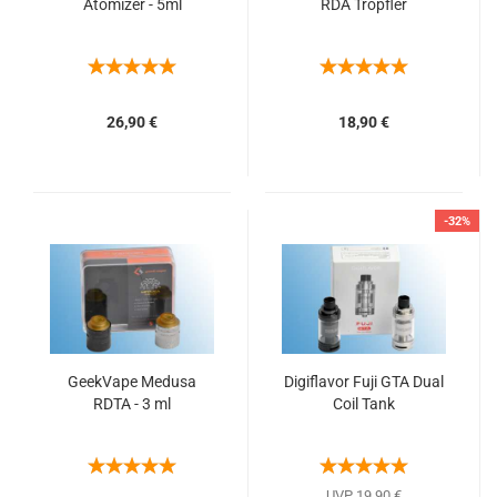
Atomizer - 5ml
RDA Tröpfler
26,90 €
18,90 €
-32%
GeekVape Medusa
Digiflavor Fuji GTA Dual
RDTA - 3 ml
Coil Tank
UVP 19,90 €