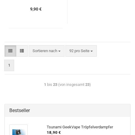
9,90 €
Sortieren nach
92 pro Seite
1
1
bis
23
(von insgesamt
23
)
Bestseller
Tsunami GeekVape Tröpfelverdampfer
18,90 €