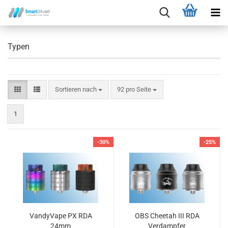
Typen
Sortieren nach
92 pro Seite
1
-30%
-25%
VandyVape PX RDA
OBS Cheetah III RDA
24mm
Verdampfer