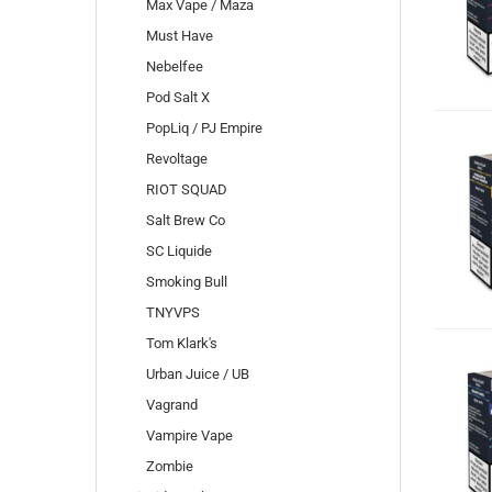
Max Vape / Maza
Must Have
Nebelfee
Pod Salt X
PopLiq / PJ Empire
Revoltage
RIOT SQUAD
Salt Brew Co
SC Liquide
Smoking Bull
TNYVPS
Tom Klark's
Urban Juice / UB
Vagrand
Vampire Vape
Zombie