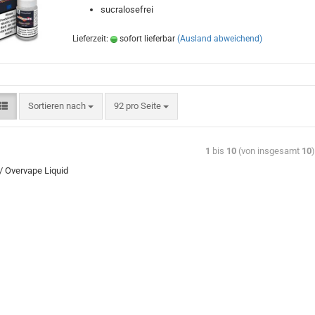
sucralosefrei
Lieferzeit:
sofort lieferbar
(Ausland abweichend)
Sortieren nach
92 pro Seite
1
bis
10
(von insgesamt
10
 Overvape Liquid