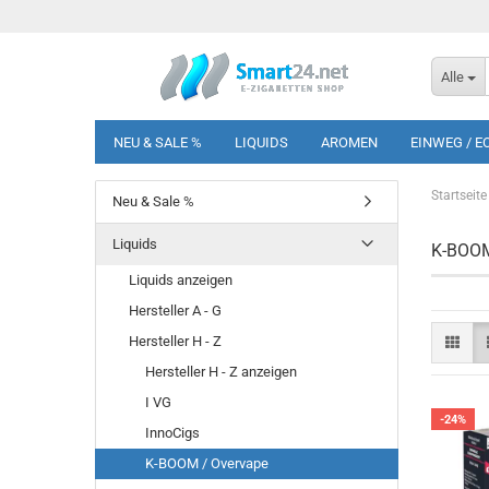
Alle
NEU & SALE %
LIQUIDS
AROMEN
EINWEG / E
Startseite
Neu & Sale %
Liquids
K-BOOM
Liquids anzeigen
Hersteller A - G
Hersteller H - Z
Hersteller H - Z anzeigen
I VG
-24%
InnoCigs
K-BOOM / Overvape