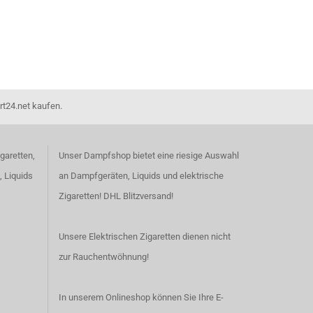
rt24.net kaufen.
garetten,
Unser Dampfshop bietet eine riesige Auswahl
, Liquids
an Dampfgeräten, Liquids und elektrische
Zigaretten! DHL Blitzversand!
Unsere Elektrischen Zigaretten dienen nicht
zur Rauchentwöhnung!
In unserem Onlineshop können Sie Ihre E-