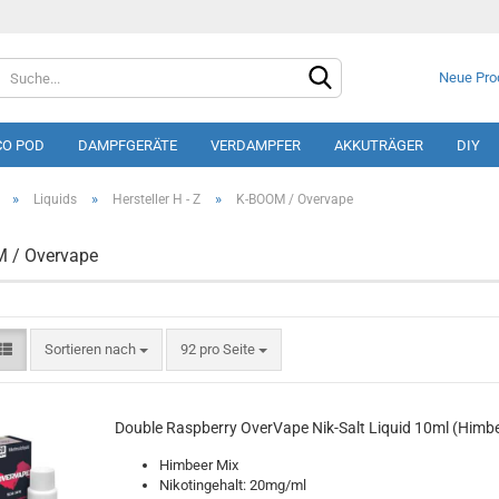
Neue Pro
CO POD
DAMPFGERÄTE
VERDAMPFER
AKKUTRÄGER
DIY
»
»
»
Liquids
Hersteller H - Z
K-BOOM / Overvape
 / Overvape
Konto e
Sortieren nach
92 pro Seite
Passwo
Double Raspberry OverVape Nik-Salt Liquid 10ml (Himbe
Himbeer Mix
Nikotingehalt: 20mg/ml