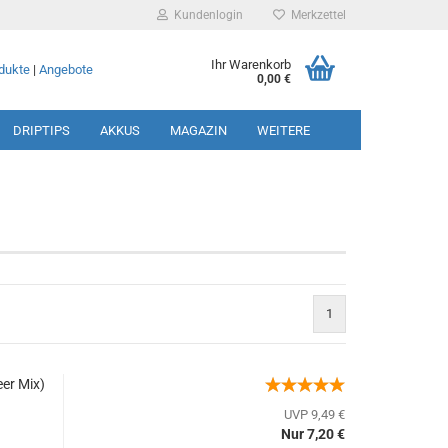
Kundenlogin
Merkzettel
Ihr Warenkorb
dukte
|
Angebote
0,00 €
DRIPTIPS
AKKUS
MAGAZIN
WEITERE
rstellen
1
rt vergessen?
er Mix)
UVP 9,49 €
Nur 7,20 €