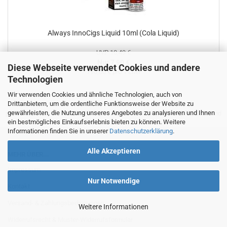
Always InnoCigs Liquid 10ml (Cola Liquid)
UVP 10,49 €
Nur 7,90 €
Diese Webseite verwendet Cookies und andere
790,00 € pro 1 Liter
Technologien
Wir verwenden Cookies und ähnliche Technologien, auch von
Drittanbietern, um die ordentliche Funktionsweise der Website zu
gewährleisten, die Nutzung unseres Angebotes zu analysieren und Ihnen
preiswerte Liquids, Aromen, E-Zigaretten, Akkuträger, Verdampfer, Coils und
ein bestmögliches Einkaufserlebnis bieten zu können. Weitere
Ersatzteile bei smart24.net kaufen.
Informationen finden Sie in unserer
Datenschutzerklärung
.
Alle Akzeptieren
MEHR ÜBER...
Impressum
Nur Notwendige
Kontakt
Versand- & Zahlungsbedingungen
Weitere Informationen
Widerrufsrecht & Muster-Widerrufsformular