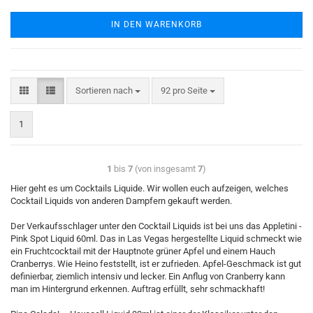
IN DEN WARENKORB
Sortieren nach
92 pro Seite
1
1
bis
7
(von insgesamt
7
)
Hier geht es um Cocktails Liquide. Wir wollen euch aufzeigen, welches
Cocktail Liquids von anderen Dampfern gekauft werden.
Der Verkaufsschlager unter den Cocktail Liquids ist bei uns das Appletini -
Pink Spot Liquid 60ml. Das in Las Vegas hergestellte Liquid schmeckt wie
ein Fruchtcocktail mit der Hauptnote grüner Apfel und einem Hauch
Cranberrys. Wie Heino feststellt, ist er zufrieden. Apfel-Geschmack ist gut
definierbar, ziemlich intensiv und lecker. Ein Anflug von Cranberry kann
man im Hintergrund erkennen. Auftrag erfüllt, sehr schmackhaft!