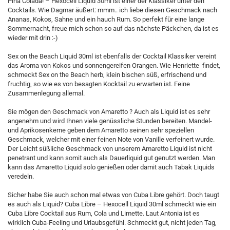
Pina Colada! – Hexocell Liquid 30ml ist einer der Klassiker unter den
Cocktails. Wie Dagmar äußert: mmm.. ich liebe diesen Geschmack nach
Ananas, Kokos, Sahne und ein hauch Rum. So perfekt für eine lange
Sommernacht, freue mich schon so auf das nächste Päckchen, da ist es
wieder mit drin :-)
Sex on the Beach Liquid 30ml ist ebenfalls der Cocktail Klassiker vereint
das Aroma von Kokos und sonnengereifen Orangen. Wie Henriette findet,
schmeckt Sex on the Beach herb, klein bischen süß, erfrischend und
fruchtig, so wie es von besagten Kocktail zu erwarten ist. Feine
Zusammenlegung allemal.
Sie mögen den Geschmack von Amaretto ? Auch als Liquid ist es sehr
angenehm und wird Ihnen viele genüssliche Stunden bereiten. Mandel-
und Aprikosenkerne geben dem Amaretto seinen sehr speziellen
Geschmack, welcher mit einer feinen Note von Vanille verfeinert wurde.
Der Leicht süßliche Geschmack von unserem Amaretto Liquid ist nicht
penetrant und kann somit auch als Dauerliquid gut genutzt werden. Man
kann das Amaretto Liquid solo genießen oder damit auch Tabak Liquids
veredeln.
Sicher habe Sie auch schon mal etwas von Cuba Libre gehört. Doch taugt
es auch als Liquid? Cuba Libre – Hexocell Liquid 30ml schmeckt wie ein
Cuba Libre Cocktail aus Rum, Cola und Limette. Laut Antonia ist es
wirklich Cuba-Feeling und Urlaubsgefühl. Schmeckt gut, nicht jeden Tag,