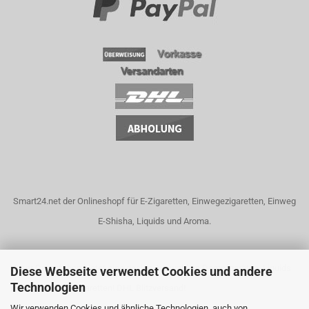
Smart24.net der Onlineshopf für E-Zigaretten, Einwegezigaretten, Einweg
E-Shisha, Liquids und Aroma.
Unser Dampfshop bietet eine riesige Auswahl an Dampfgeräten, Liquids
Diese Webseite verwendet Cookies und andere
Technologien
und elektrische Zigaretten! DHL Blitzversand!
Wir verwenden Cookies und ähnliche Technologien, auch von