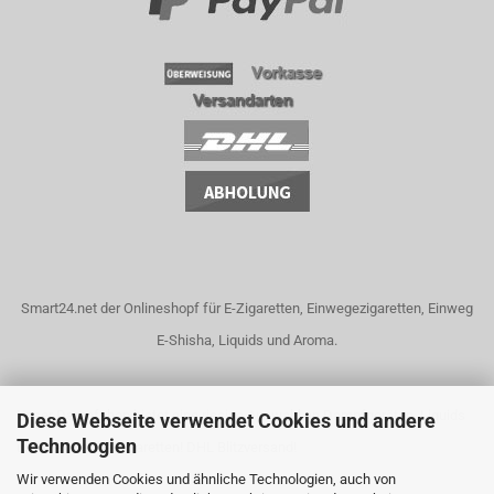
Smart24.net der Onlineshopf für E-Zigaretten, Einwegezigaretten, Einweg
E-Shisha, Liquids und Aroma.
Unser Dampfshop bietet eine riesige Auswahl an Dampfgeräten, Liquids
Diese Webseite verwendet Cookies und andere
Technologien
und elektrische Zigaretten! DHL Blitzversand!
Wir verwenden Cookies und ähnliche Technologien, auch von