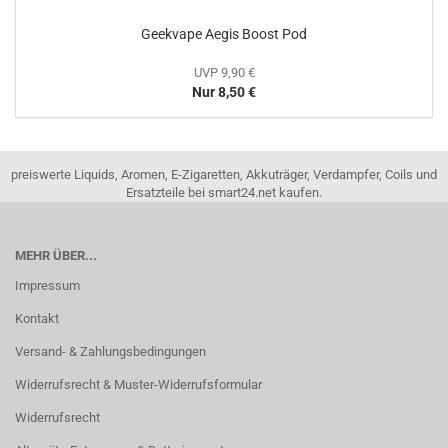
Geekvape Aegis Boost Pod
UVP 9,90 €
Nur 8,50 €
preiswerte Liquids, Aromen, E-Zigaretten, Akkuträger, Verdampfer, Coils und
Ersatzteile bei smart24.net kaufen.
MEHR ÜBER...
Impressum
Kontakt
Versand- & Zahlungsbedingungen
Widerrufsrecht & Muster-Widerrufsformular
Widerrufsrecht