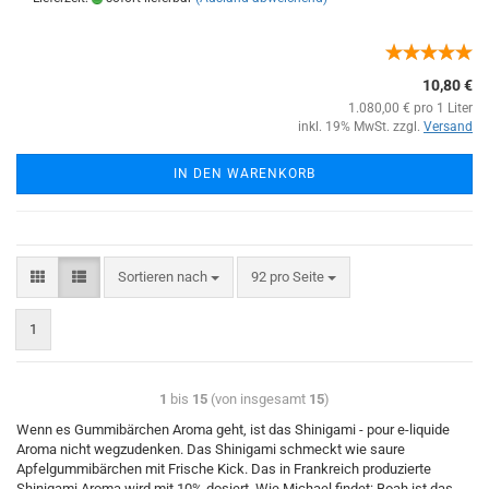
10,80 €
1.080,00 € pro 1 Liter
inkl. 19% MwSt. zzgl.
Versand
IN DEN WARENKORB
Sortieren nach
92 pro Seite
1
1
bis
15
(von insgesamt
15
)
Wenn es Gummibärchen Aroma geht, ist das Shinigami - pour e-liquide
Aroma nicht wegzudenken. Das Shinigami schmeckt wie saure
Apfelgummibärchen mit Frische Kick. Das in Frankreich produzierte
Shinigami Aroma wird mit 10% dosiert. Wie Michael findet: Boah ist das