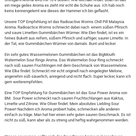
ein mega geiles Aroma es zieht mir echt die Schuhe aus. Ich hab noch
keins kennengelernt wie dieses der Hammer ich bin geflasht.
Unsere TOP Empfehlung ist das Radioactive Worms Chill Pill Malaysia
Aroma. Radioactice Worms schmeckt dabei nach einem süßen Pfirsich
und saure Limetten Gummibärchen Würmer. Wie Elen findet, ist es ein
feines Bukett aus reifem, süßem Pfirsich und saftiger, saurer Limette. In
der Tat, wie Gummibärchen-Würmer von damals. Bunt und lecker.
Ein sehr gutes Wassermelonen Gummibärchen ist das BigMouth
Watermelon Sour Rings Aroma. Das Watermelon Sour Ring schmeckt
nach süß sauren Fruchtringen mit dem Geschmack von Wassermelone.
Wie Elke findet: Schmeckt mir echt originell nach eingelegter Melone,
angenehm süß-säuerlich, anregend und nicht flach. Super lecker, kann ich
gern weiterempfehlen.
Eine TOP Empfehlung für Gummibärchen ist das Sour Power Aroma von
BM. Sour Power schmeckt nach sauren Fruchtschlangen aus Kaktus,
Limette und Zitrone. Wie Oliver findet: Mein absolutes Liebling Sour
Power! Nachdem ich Aroma probiert habe, schmecken alle anderen
einfach zu träge. Man hat hier einen sehr guten sauren Geschmack. Es ist
nicht zu süß, kann aber als zu streng und heftig wahrgenommen werden.