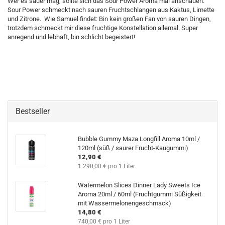
Wer es sauer mag, sollte sich das Sour Power Aroma mal anschauen.
Sour Power schmeckt nach sauren Fruchtschlangen aus Kaktus, Limette
und Zitrone. Wie Samuel findet: Bin kein großen Fan von sauren Dingen,
trotzdem schmeckt mir diese fruchtige Konstellation allemal. Super
anregend und lebhaft, bin schlicht begeistert!
Bestseller
Bubble Gummy Maza Longfill Aroma 10ml /
120ml (süß / saurer Frucht-Kaugummi)
12,90 €
1.290,00 € pro 1 Liter
Watermelon Slices Dinner Lady Sweets Ice
Aroma 20ml / 60ml (Fruchtgummi Süßigkeit
mit Wassermelonengeschmack)
14,80 €
740,00 € pro 1 Liter