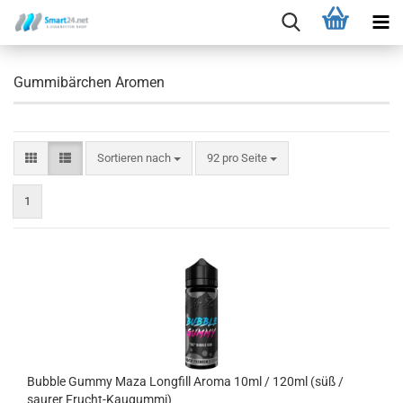
Gummibärchen Aromen
Sortieren nach
92 pro Seite
1
Bubble Gummy Maza Longfill Aroma 10ml / 120ml (süß /
saurer Frucht-Kaugummi)