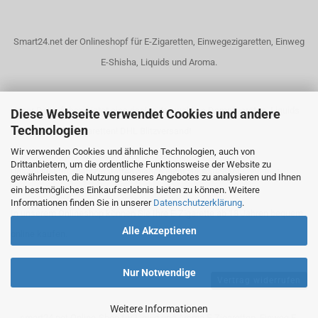
Smart24.net der Onlineshopf für E-Zigaretten, Einwegezigaretten, Einweg
E-Shisha, Liquids und Aroma.
Unser Dampfshop bietet eine riesige Auswahl an Dampfgeräten, Liquids
Diese Webseite verwendet Cookies und andere
Technologien
und elektrische Zigaretten! DHL Blitzversand!
Wir verwenden Cookies und ähnliche Technologien, auch von
Drittanbietern, um die ordentliche Funktionsweise der Website zu
Unsere Elektrischen Zigaretten dienen nicht zur Rauchentwöhnung!
gewährleisten, die Nutzung unseres Angebotes zu analysieren und Ihnen
ein bestmögliches Einkaufserlebnis bieten zu können. Weitere
Informationen finden Sie in unserer
Datenschutzerklärung
.
In unserem Onlineshop können Sie Ihre E-Zigarette ab 18 Jahren bequem
Alle Akzeptieren
online kaufen.
Nur Notwendige
Vertrag widerrufen
Weitere Informationen
smart24.net Online-Shop für Liquid und Aroma E-Zigaretten, Einweg E-