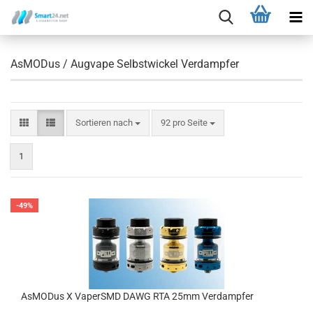
AsMODus / Augvape Selbstwickel Verdampfer
Sortieren nach
92 pro Seite
1
-49%
AsMODus X VaperSMD DAWG RTA 25mm Verdampfer