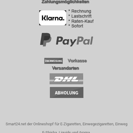
Smart24.net der Onlineshopf für E-Zigaretten, Einwegezigaretten, Einweg
E-Shisha, Liquids und Aroma.