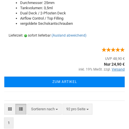
Durchmesser: 25mm
Tankvolumen: 3,5ml
Dual Deck / 2-Pfosten Deck
Airflow Control / Top Filling
vergoldete Sechskantschrauben
Lieferzeit:
sofort lieferbar
(Ausland abweichend)
UVP 48,90 €
Nur 24,90 €
inkl. 19% MwSt. zzgl.
Versand
ZUM ARTIKEL
Sortieren nach
92 pro Seite
1