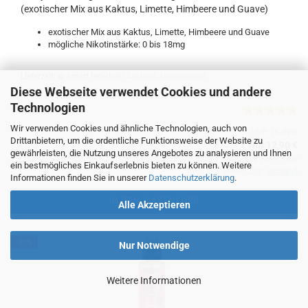
(exotischer Mix aus Kaktus, Limette, Himbeere und Guave)
exotischer Mix aus Kaktus, Limette, Himbeere und Guave
mögliche Nikotinstärke: 0 bis 18mg
Lieferzeit:
sofort lieferbar
(Ausland abweichend)
Diese Webseite verwendet Cookies und andere
Technologien
Wir verwenden Cookies und ähnliche Technologien, auch von
UVP 16,49 €
Drittanbietern, um die ordentliche Funktionsweise der Website zu
Nur 12,90 €
gewährleisten, die Nutzung unseres Angebotes zu analysieren und Ihnen
1.290,00 € pro 1 Liter
ein bestmögliches Einkaufserlebnis bieten zu können. Weitere
inkl. 19% MwSt. zzgl.
Versand
Informationen finden Sie in unserer
Datenschutzerklärung
.
IN DEN WARENKORB
Alle Akzeptieren
-21%
Nur Notwendige
Weitere Informationen