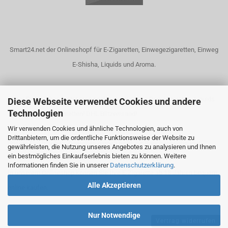
Smart24.net der Onlineshopf für E-Zigaretten, Einwegezigaretten, Einweg
E-Shisha, Liquids und Aroma.
Unser Dampfshop bietet eine riesige Auswahl an Dampfgeräten, Liquids
Diese Webseite verwendet Cookies und andere
Technologien
und elektrische Zigaretten! DHL Blitzversand!
Wir verwenden Cookies und ähnliche Technologien, auch von
Drittanbietern, um die ordentliche Funktionsweise der Website zu
Unsere Elektrischen Zigaretten dienen nicht zur Rauchentwöhnung!
gewährleisten, die Nutzung unseres Angebotes zu analysieren und Ihnen
ein bestmögliches Einkaufserlebnis bieten zu können. Weitere
Informationen finden Sie in unserer
Datenschutzerklärung
.
In unserem Onlineshop können Sie Ihre E-Zigarette ab 18 Jahren bequem
Alle Akzeptieren
online kaufen.
Nur Notwendige
Vertrag widerrufen