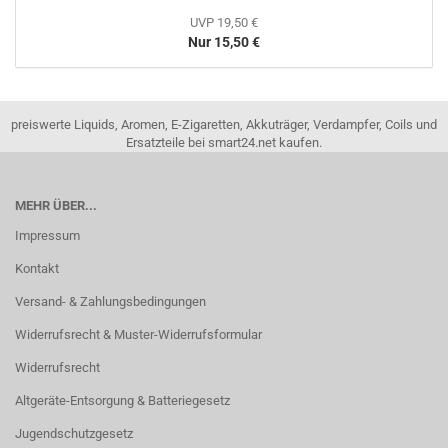
UVP 19,50 €
Nur 15,50 €
preiswerte Liquids, Aromen, E-Zigaretten, Akkuträger, Verdampfer, Coils und
Ersatzteile bei smart24.net kaufen.
MEHR ÜBER...
Impressum
Kontakt
Versand- & Zahlungsbedingungen
Widerrufsrecht & Muster-Widerrufsformular
Widerrufsrecht
Altgeräte-Entsorgung & Batteriegesetz
Jugendschutzgesetz