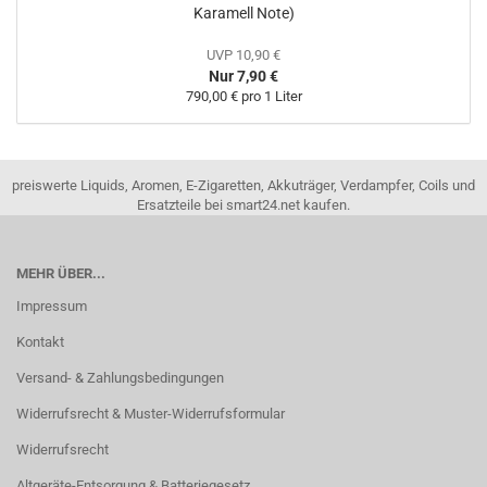
Karamell Note)
UVP 10,90 €
Nur 7,90 €
790,00 € pro 1 Liter
preiswerte Liquids, Aromen, E-Zigaretten, Akkuträger, Verdampfer, Coils und
Ersatzteile bei smart24.net kaufen.
MEHR ÜBER...
Impressum
Kontakt
Versand- & Zahlungsbedingungen
Widerrufsrecht & Muster-Widerrufsformular
Widerrufsrecht
Altgeräte-Entsorgung & Batteriegesetz