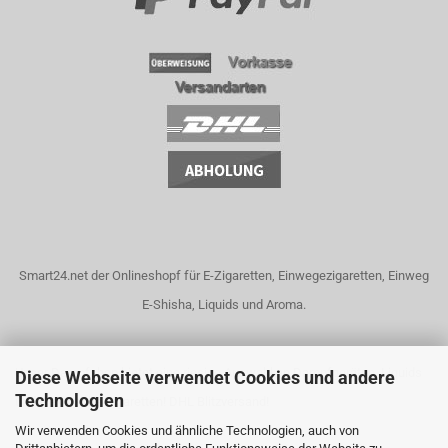
Smart24.net der Onlineshopf für E-Zigaretten, Einwegezigaretten, Einweg
E-Shisha, Liquids und Aroma.
Unser Dampfshop bietet eine riesige Auswahl an Dampfgeräten, Liquids
Diese Webseite verwendet Cookies und andere
Technologien
und elektrische Zigaretten! DHL Blitzversand!
Wir verwenden Cookies und ähnliche Technologien, auch von