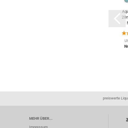
1 x Liquid
Cherry Ice Dr.
Aqu
Basis VPG
Frost Aroma
20
50/50 - 10ml
14ml / 60ml
Nikotinshot...
(Kirsche...
Rev
U
Nu
6,00 €
12,90 €
600,00 € pro 1 Liter
921,43 € pro 1 Liter
preiswerte Liqu
MEHR ÜBER...
Impressum