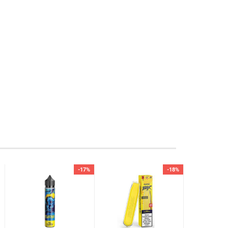
-17%
-18%