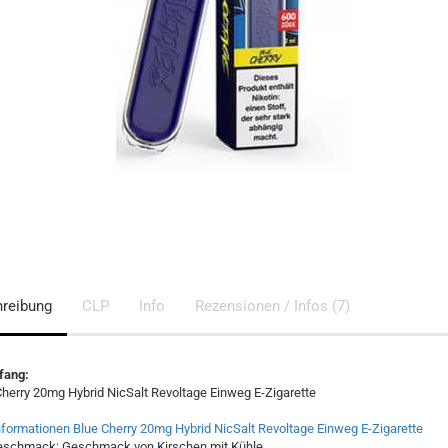
reibung
CLP
Info
Rezensionen / Infos (7)
fang:
Cherry 20mg Hybrid NicSalt Revoltage Einweg E-Zigarette
formationen Blue Cherry 20mg Hybrid NicSalt Revoltage Einweg E-Zigarette
schmack: Geschmack von Kirschen mit Kühle