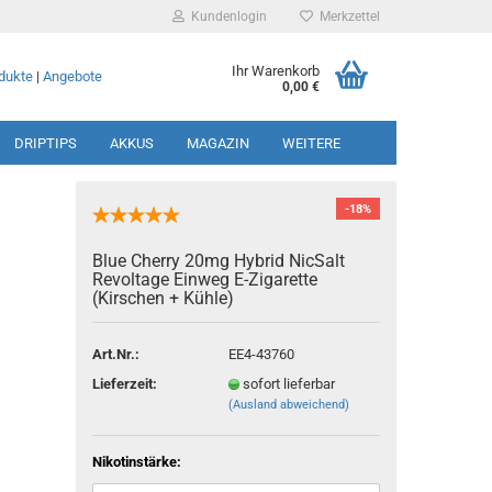
Kundenlogin
Merkzettel
Ihr Warenkorb
dukte
|
Angebote
0,00 €
DRIPTIPS
AKKUS
MAGAZIN
WEITERE
-18%
Blue Cherry 20mg Hybrid NicSalt
Revoltage Einweg E-Zigarette
(Kirschen + Kühle)
rstellen
rt vergessen?
Art.Nr.:
EE4-43760
Lieferzeit:
sofort lieferbar
(Ausland abweichend)
Nikotinstärke: