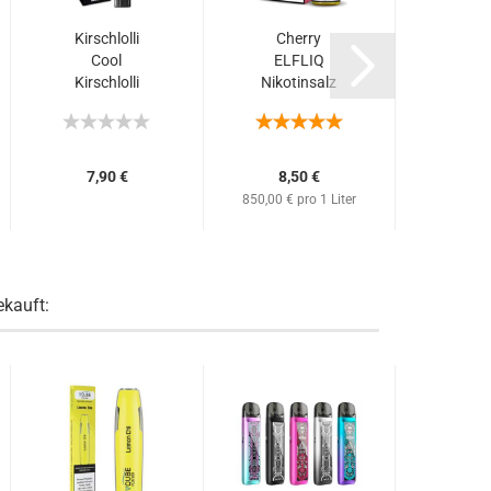
Kirschlolli
Cherry
Aqua 
Cool
ELFLIQ
20mg 
Kirschlolli
Nikotinsalz
Nic
..
0mg / 20mg
Liquid 10ml
Revol
Einweg...
(Kirsch...
UVP 
Nur 
7,90 €
8,50 €
850,00 € pro 1 Liter
ekauft: