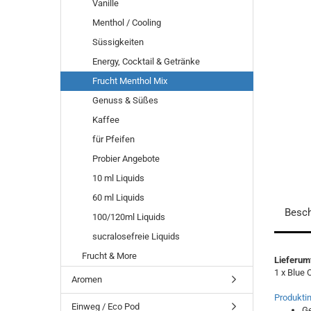
Vanille
Menthol / Cooling
Süssigkeiten
Energy, Cocktail & Getränke
Frucht Menthol Mix
Genuss & Süßes
Kaffee
für Pfeifen
Probier Angebote
10 ml Liquids
60 ml Liquids
Besch
100/120ml Liquids
sucralosefreie Liquids
Frucht & More
Lieferum
1 x Blue 
Aromen
Produktin
Einweg / Eco Pod
Ge