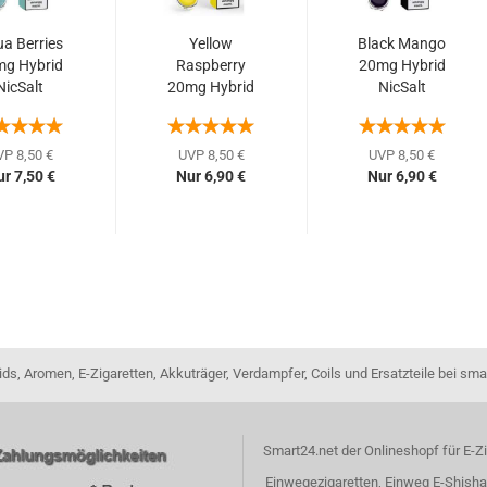
a Berries
Yellow
Black Mango
mg Hybrid
Raspberry
20mg Hybrid
NicSalt
20mg Hybrid
NicSalt
oltage...
NicSalt
Revoltage...
Revoltage...
VP 8,50 €
UVP 8,50 €
UVP 8,50 €
r 7,50 €
Nur 6,90 €
Nur 6,90 €
ids, Aromen, E-Zigaretten, Akkuträger, Verdampfer, Coils und Ersatzteile bei sma
Smart24.net der Onlineshopf für E-Zi
Einwegezigaretten, Einweg E-Shisha