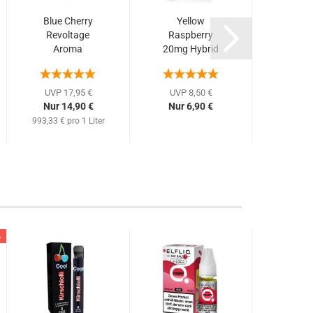
Blue Cherry
Yellow
Aqua 
Revoltage
Raspberry
20mg 
Aroma
20mg Hybrid
Nic
15/75ml
NicSalt
Revol
(süße...
Revoltage...
UVP 17,95 €
UVP 8,50 €
UVP 
Nur 14,90 €
Nur 6,90 €
Nur 
993,33 € pro 1 Liter
%