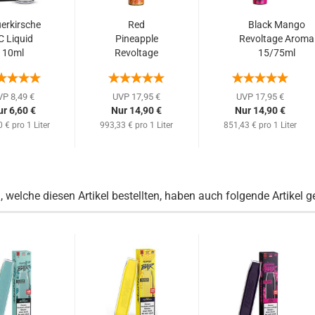
erkirsche
Red
Black Mango
C Liquid
Pineapple
Revoltage Aroma
10ml
Revoltage
15/75ml
Aroma
(Mangogeschmack.
15/75ml
(Ananas...
VP 8,49 €
UVP 17,95 €
UVP 17,95 €
r 6,60 €
Nur 14,90 €
Nur 14,90 €
 € pro 1 Liter
993,33 € pro 1 Liter
851,43 € pro 1 Liter
 welche diesen Artikel bestellten, haben auch folgende Artikel g