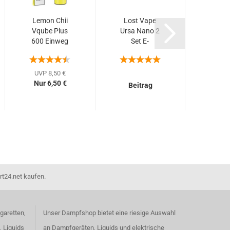
Lemon Chii
Lost Vape
I
Vqube Plus
Ursa Nano 2
Beer
600 Einweg
Set E-
Dr.
E-Shisha...
Zigarette
Arom
22W...
/ 
UVP 8,50 €
Nur 6,50 €
Beitrag
Bei
rt24.net kaufen.
garetten,
Unser Dampfshop bietet eine riesige Auswahl
, Liquids
an Dampfgeräten, Liquids und elektrische