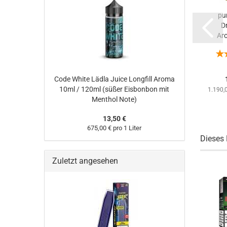
White Melon
Black Mango
pu
Hybrid
20mg Hybrid
D
NicSalt
NicSalt
Ar
Revoltage
Revoltage...
/
0...
UVP 8,50 €
UVP 8,50 €
Nur 7,90 €
Nur 6,90 €
Code White Lädla Juice Longfill Aroma
10ml / 120ml (süßer Eisbonbon mit
1.190,0
Menthol Note)
13,50 €
675,00 € pro 1 Liter
Dieses 
Zuletzt angesehen
-16%