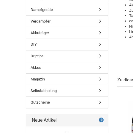
Ak
Dampfgeräte
Zu
Ta
ca
Verdampfer
Ni
Li
Akkuträger
Ab
DIY
Driptips
Akkus
Magazin
Zu dies
Selbstabholung
-11%
-7%
-18%
Gutscheine
Neue Artikel