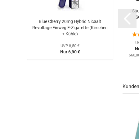
oltage
Blood Sukka
Aqua Berries
Sau
5ml
Vampire
Revoltage
S
Blue Cherry 20mg Hybrid NicSalt
ack...
Aroma
Aroma
Revoltage Einweg E-Zigarette (Kirschen
Longfill
15/75ml
+ Kühle)
14/60ml...
(Beerenmix...
UVP 17,90 €
U
UVP 8,50 €
Nur 14,90 €
Nu
12,50 €
Nur 6,90 €
851,43 € pro 1 Liter
660,00
892,86 € pro 1 Liter
Kunden,