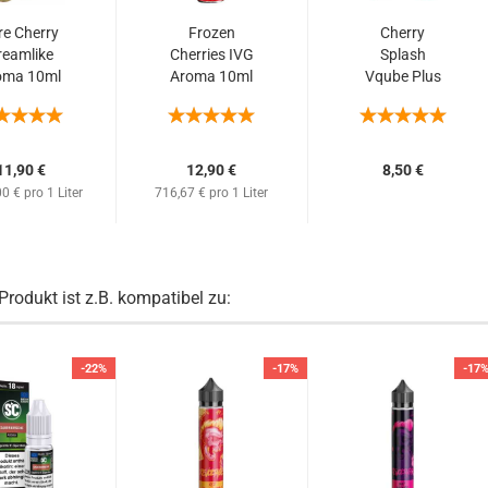
re Cherry
Frozen
Cherry
reamlike
Cherries IVG
Splash
oma 10ml
Aroma 10ml
Vqube Plus
 120ml...
/ 60ml
600 Einweg
(süße...
E-Shisha...
11,90 €
12,90 €
8,50 €
0 € pro 1 Liter
716,67 € pro 1 Liter
Produkt ist z.B. kompatibel zu:
-22%
-17%
-17