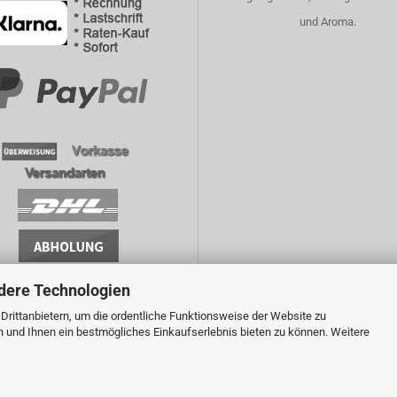
und Aroma.
dere Technologien
rittanbietern, um die ordentliche Funktionsweise der Website zu
n und Ihnen ein bestmögliches Einkaufserlebnis bieten zu können. Weitere
t Online-Shop für Liquid und Aroma E-Zigaretten, Einweg E-Zigaretten und E-Sh