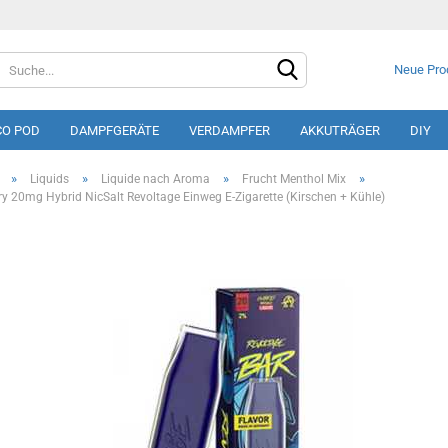
Neue Pro
CO POD
DAMPFGERÄTE
VERDAMPFER
AKKUTRÄGER
DIY
»
»
»
»
Liquids
Liquide nach Aroma
Frucht Menthol Mix
ry 20mg Hybrid NicSalt Revoltage Einweg E-Zigarette (Kirschen + Kühle)
Konto e
Passwo